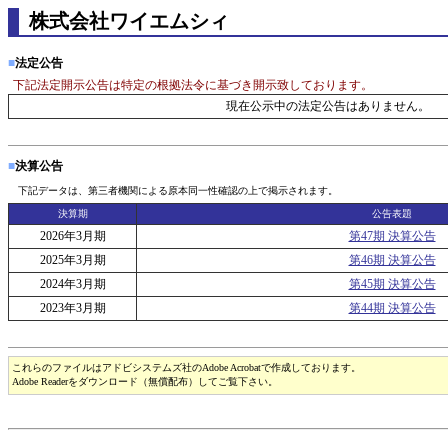
株式会社ワイエムシィ
■
法定公告
下記法定開示公告は特定の根拠法令に基づき開示致しております。
現在公示中の法定公告はありません。
■
決算公告
下記データは、第三者機関による原本同一性確認の上で掲示されます。
決算期
公告表題
2026年3月期
第47期 決算公告
2025年3月期
第46期 決算公告
2024年3月期
第45期 決算公告
2023年3月期
第44期 決算公告
これらのファイルはアドビシステムズ社のAdobe Acrobatで作成しております。
Adobe Readerをダウンロード（無償配布）してご覧下さい。