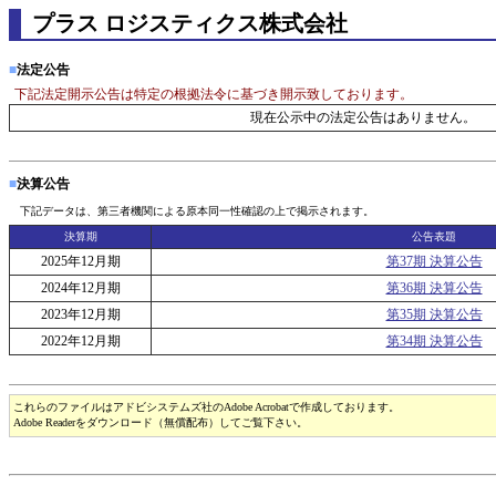
プラス ロジスティクス株式会社
■
法定公告
下記法定開示公告は特定の根拠法令に基づき開示致しております。
現在公示中の法定公告はありません。
■
決算公告
下記データは、第三者機関による原本同一性確認の上で掲示されます。
決算期
公告表題
2025年12月期
第37期 決算公告
2024年12月期
第36期 決算公告
2023年12月期
第35期 決算公告
2022年12月期
第34期 決算公告
これらのファイルはアドビシステムズ社のAdobe Acrobatで作成しております。
Adobe Readerをダウンロード（無償配布）してご覧下さい。