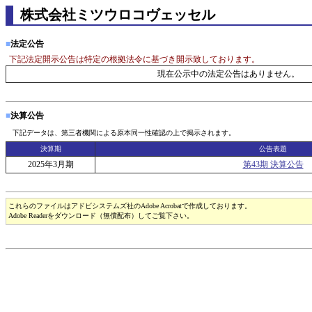
株式会社ミツウロコヴェッセル
■
法定公告
下記法定開示公告は特定の根拠法令に基づき開示致しております。
現在公示中の法定公告はありません。
■
決算公告
下記データは、第三者機関による原本同一性確認の上で掲示されます。
決算期
公告表題
2025年3月期
第43期 決算公告
これらのファイルはアドビシステムズ社のAdobe Acrobatで作成しております。
Adobe Readerをダウンロード（無償配布）してご覧下さい。