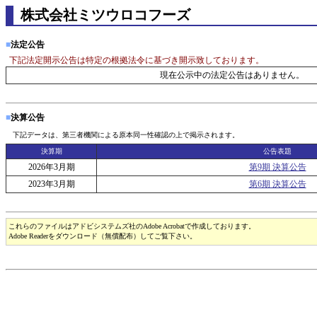
株式会社ミツウロコフーズ
■
法定公告
下記法定開示公告は特定の根拠法令に基づき開示致しております。
現在公示中の法定公告はありません。
■
決算公告
下記データは、第三者機関による原本同一性確認の上で掲示されます。
決算期
公告表題
2026年3月期
第9期 決算公告
2023年3月期
第6期 決算公告
これらのファイルはアドビシステムズ社のAdobe Acrobatで作成しております。
Adobe Readerをダウンロード（無償配布）してご覧下さい。