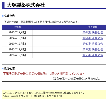
大塚製薬株式会社
■
決算公告
下記データは、第三者機関による原本同一性確認の上で掲示されます。
決算期
公告表題
2025年12月期
第62期 決算公告
2024年12月期
第61期 決算公告
2023年12月期
第60期 決算公告
2022年12月期
第59期 決算公告
2021年12月期
第58期 決算公告
■
法定公告
下記法定開示公告は特定の根拠法令に基づき開示致しております。
現在公示中の法定公告はありません。
これらのファイルはアドビシステムズ社のAdobe Acrobatで作成しております。
Adobe Readerをダウンロード（無償配布）してご覧下さい。