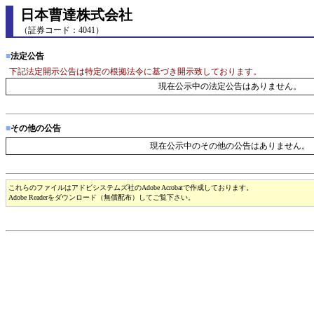
日本曹達株式会社
（証券コード：4041）
■
法定公告
下記法定開示公告は特定の根拠法令に基づき開示致しております。
現在公示中の法定公告はありません。
■
その他の公告
現在公示中のその他の公告はありません。
これらのファイルはアドビシステムズ社のAdobe Acrobatで作成しております。
Adobe Readerをダウンロード（無償配布）してご覧下さい。