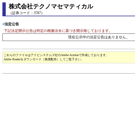
株式会社テクノマセマティカル
（証券コード：3787）
■
法定公告
下記法定開示公告は特定の根拠法令に基づき開示致しております。
現在公示中の法定公告はありません。
これらのファイルはアドビシステムズ社のAdobe Acrobatで作成しております。
Adobe Readerをダウンロード（無償配布）してご覧下さい。